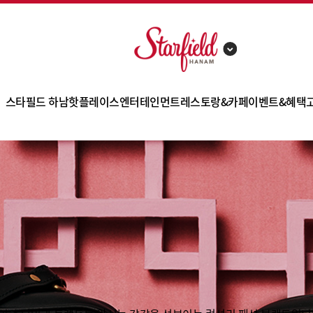
스타필드 하남
핫플레이스
엔터테인먼트
레스토랑&카페
이벤트&혜택
점포 소개
해외유명브랜드
아쿠아필드
고메스트리트
이벤트
층별안내
신세계백화점
스몹
잇토피아
쇼핑 혜택
카테고리 안내
트레이더스 홀세일 클럽
메가박스
사은행사
편의시설
일렉트로마트
영풍문고
제휴카드
오시는길
토이킹덤
펫파크
쿠폰
주차안내
몰리스 펫샵
대관안내
한샘