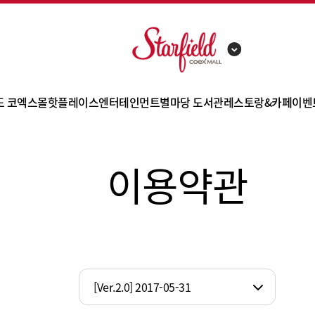
드 코엑스몰
핫플레이스
엔터테인먼트
별마당 도서관
레스토랑&카페
이벤
포 소개
SPA
아쿠아리움
별마당 도서관 소개
고메스트리트
이용약관
별안내
라이프스타일
메가박스
이달의 강연&공연
푸드스트리트
쇼
고리 안내
뷰티
영풍문고
아트 프로젝트
카페
사
의시설
TGX 골프 아카데미
후기영상
레스토랑
제
시는길
차안내
[Ver.2.0] 2017-05-31
관안내