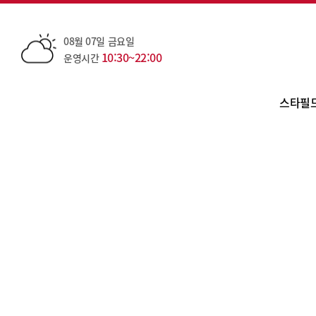
08월 07일 금요일
10:30~22:00
운영시간
스타필
점
층
카테
편
오
주
대