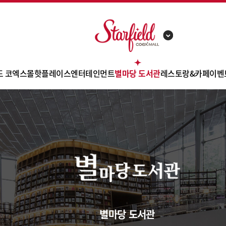
드 코엑스몰
핫플레이스
엔터테인먼트
별마당 도서관
레스토랑&카페
이벤
포 소개
SPA
아쿠아리움
별마당 도서관 소개
고메스트리트
별안내
라이프스타일
메가박스
이달의 강연&공연
푸드스트리트
쇼
고리 안내
뷰티
영풍문고
아트 프로젝트
카페
사
의시설
TGX 골프 아카데미
후기영상
레스토랑
제
시는길
차안내
별마당 도서관
관안내