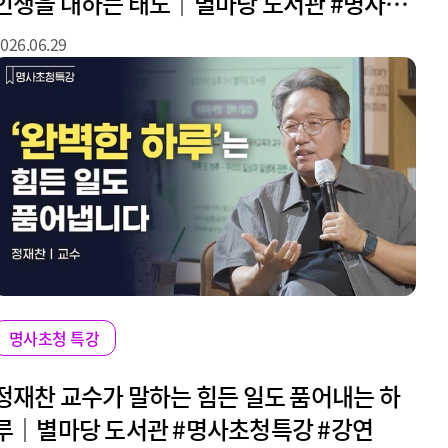
인생을 대하는 태도｜별마당 도서관 #명사초
청특강 #강연
026.06.29
명사초청 특강
정재찬 교수가 말하는 힘든 일도 품어내는 하
루｜별마당 도서관 #명사초청특강 #강연