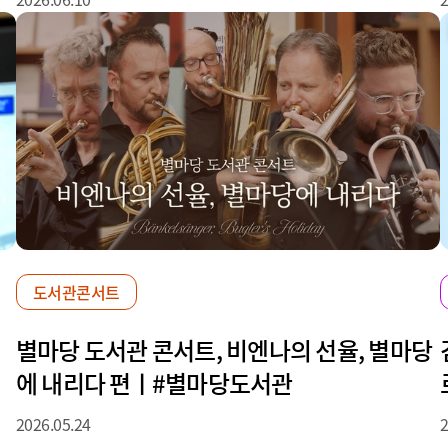
도서관콘서트
별마당 도서관 콘서트, 비엔나의 선율, 별마당
에 내리다 편ㅣ#별마당도서관
2026.05.24
2