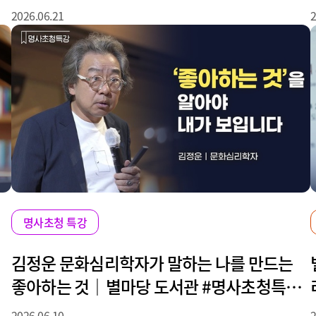
2026.06.21
2
명사초청 특강
김정운 문화심리학자가 말하는 나를 만드는
좋아하는 것｜별마당 도서관 #명사초청특강
#강연
2026.06.10
2