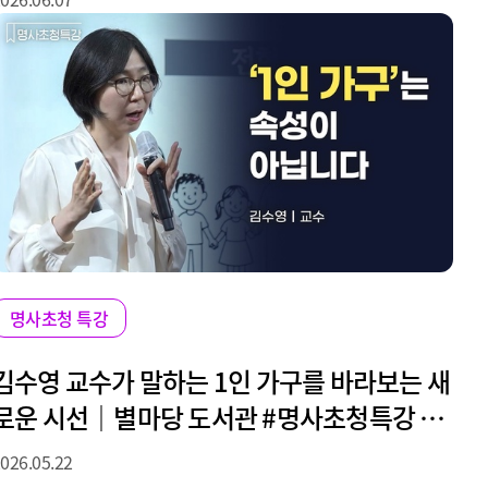
명사초청 특강
김수영 교수가 말하는 1인 가구를 바라보는 새
로운 시선｜별마당 도서관 #명사초청특강 #
강연
026.05.22