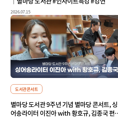
｜별마당 도서관 #인사이트특강 #강연
2026.07.15
도서관콘서트
별마당 도서관 9주년 기념 별마당 콘서트, 싱
어송라이터 이진아 with 황호규, 김종국 편