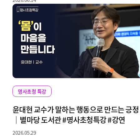
명사초청 특강
윤대현 교수가 말하는 행동으로 만드는 긍정
｜별마당 도서관 #명사초청특강 #강연
2026.05.29