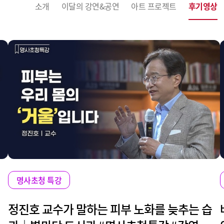
소개
이달의 강연&공연
아트 프로젝트
후기영상
명사초청 특강
정진호 교수가 말하는 피부 노화를 늦추는 습