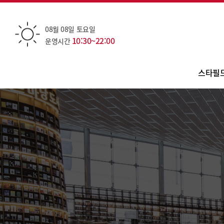
08월 08일 토요일
10:30~22:00
운영시간
스타필
점
층
카테
편
오
주
대