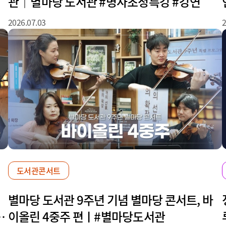
관｜별마당 도서관 #명사초청특강 #강연
2026.07.03
2
도서관콘서트
별마당 도서관 9주년 기념 별마당 콘서트, 바
ㅣ
이올린 4중주 편ㅣ#별마당도서관