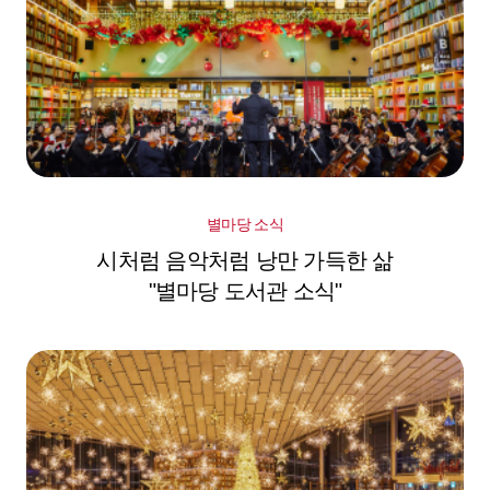
별마당 소식
시처럼 음악처럼 낭만 가득한 삶
"별마당 도서관 소식"