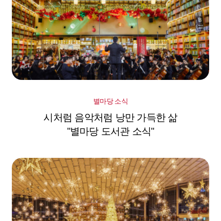
별마당 소식
시처럼 음악처럼 낭만 가득한 삶
"별마당 도서관 소식"