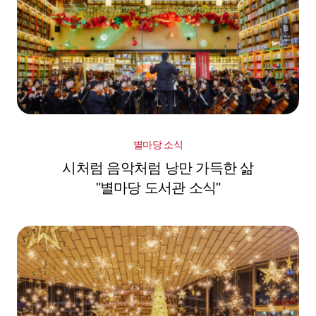
별마당 소식
시처럼 음악처럼 낭만 가득한 삶
"별마당 도서관 소식"