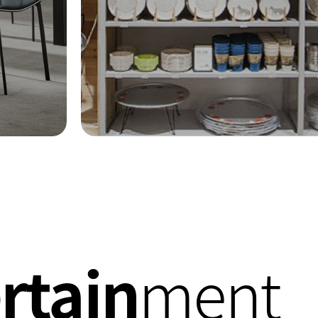
rtain
ment
10:00 - 22:00
031-8097-1279