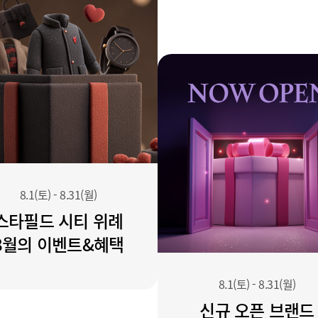
8.1(토)
-
8.31(월)
스타필드 시티 위례
8월의 이벤트&혜택
8.1(토)
-
8.31(월)
신규 오픈 브랜드