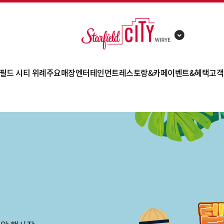
필드 시티 위례
주요매장
엔터테인먼트
레스토랑&카페
이벤트&혜택
고객
점포 소개
트레이더스 홀세일 클럽
별마당 키즈
잇토피아
이벤트
F
층별 안내
까사미아
스타가든
PK 키친
쇼핑 혜택
공지
카테고리 안내
자주
CGV
카페&디저트
사은행사
고객
편의시설
제휴카드
오시는 길
쿠폰
주차 안내