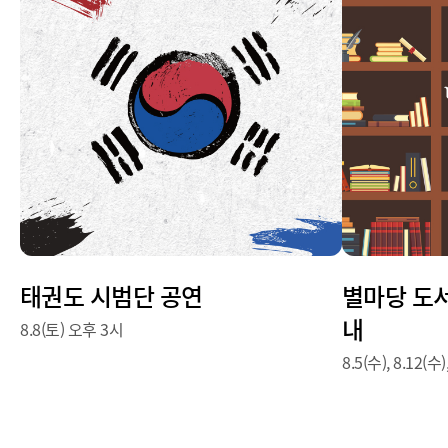
공간 컨
태권도 시범단 공연
별마당 도서
내
8.8(토) 오후 3시
8.5(수), 8.12(수)