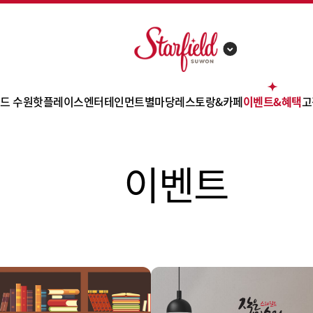
드 수원
핫플레이스
엔터테인먼트
별마당
레스토랑&카페
이벤트&혜택
고
 소개
트레이더스 홀세일 클럽
콩코드
별마당 도서관
바이츠 플레이스
이벤트
이벤트
별안내
신세계 팩토리 스토어
스몹
별마당 키즈
고메스트리트
쇼핑 혜택
리 안내
아우디
메가박스
잇토피아
사은행사
의시설
한샘
영풍문고
카페/디저트
제휴카드
시는길
일렉트로마트
챔피언 더 블랙벨트
쿠폰
차안내
토이킹덤
펀시티
 안내
스타가든