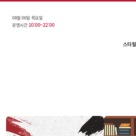
08월 06일 목요일
10:00~22:00
운영시간
스타필
점포
층
카테고
편
오
주
대관