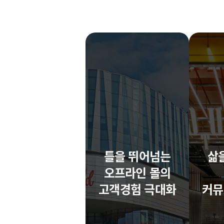
틀을 뛰어넘는
삶
오프라인 몰의
고객경험 극대화
커뮤