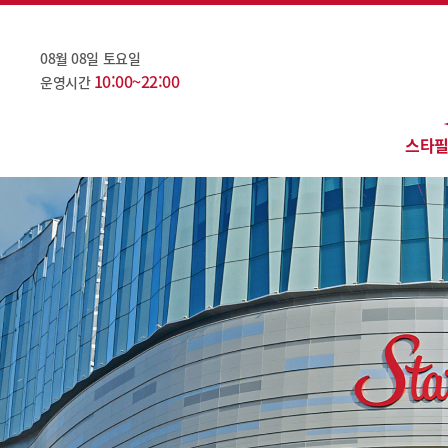
08월 08일 토요일
10:00~22:00
운영시간
스타필
점포
층
카테고
편
오
주
대관