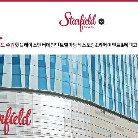
드 수원
핫플레이스
엔터테인먼트
별마당
레스토랑&카페
이벤트&혜택
고
 소개
트레이더스 홀세일 클럽
콩코드
별마당 도서관
바이츠 플레이스
이벤트
별안내
신세계 팩토리 스토어
스몹
별마당 키즈
고메스트리트
쇼핑 혜택
리 안내
아우디
메가박스
잇토피아
사은행사
의시설
한샘
영풍문고
카페/디저트
제휴카드
시는길
일렉트로마트
챔피언 더 블랙벨트
쿠폰
차안내
토이킹덤
펀시티
 안내
스타가든