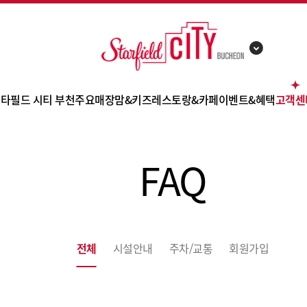
타필드 시티 부천
주요매장
맘&키즈
레스토랑&카페
이벤트&혜택
고객센
점포 소개
트레이더스 홀세일 클럽
별마당 키즈
시티마켓
이벤트
FAQ
FAQ
층별 안내
이마트 에브리데이
북타운
잇토피아
쇼핑 혜택
공지사
카테고리 안내
노브랜드
챔피언 더 블랙벨트
카페&디저트
사은행사
고객문
편의시설
몰리스펫샵
스타가든
제휴카드
오시는 길
전체
메가박스
시설안내
주차/교통
회원가입
쿠폰
주차 안내