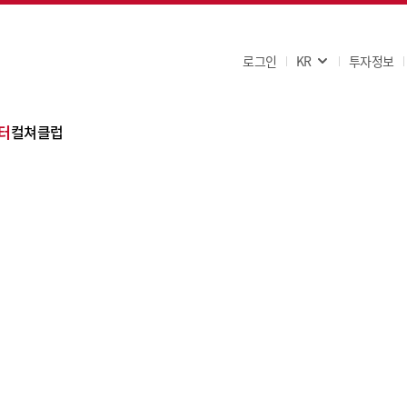
로그인
KR
투자정보
터
컬쳐클럽
항
의